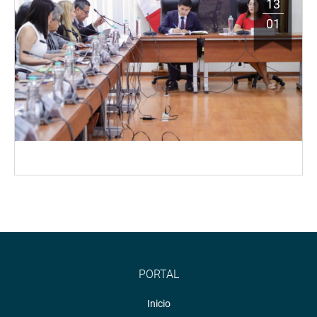
13
01
PORTAL
Inicio