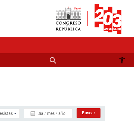
Día / mes / año