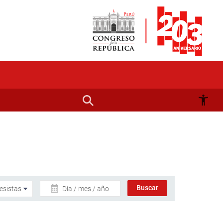
Día / mes / año