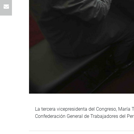
La tercera vicepresidenta del Congreso, María T
Confederación General de Trabajadores del Pe