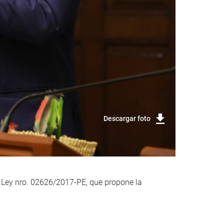
Descargar foto
e Ley nro. 02626/2017-PE, que propone la