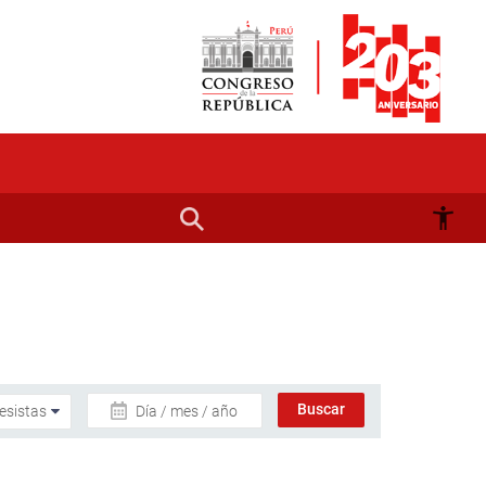
Día / mes / año