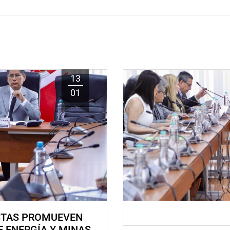
13
01
STAS PROMUEVEN
E ENERGÍA Y MINAS