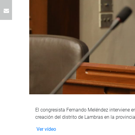
El congresista Fernando Meléndez interviene en
creación del distrito de Lambras en la provinc
Ver vídeo