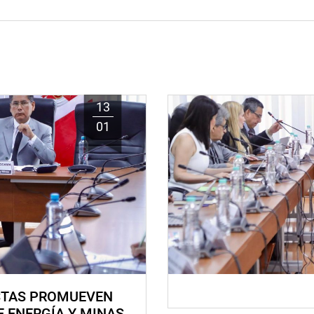
13
01
STAS PROMUEVEN
E ENERGÍA Y MINAS