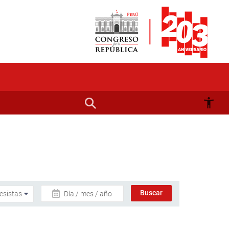
Día / mes / año