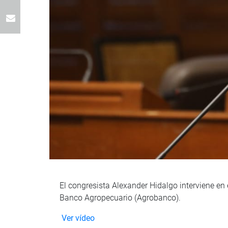
El congresista Alexander Hidalgo interviene en
Banco Agropecuario (Agrobanco).
Ver vídeo