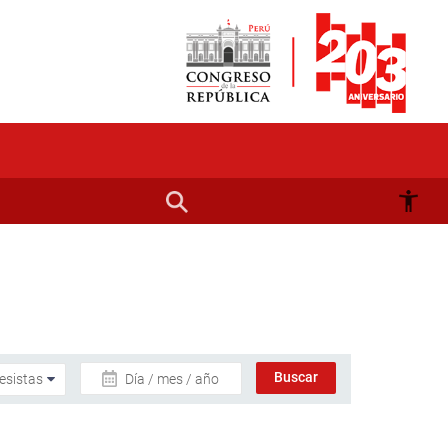
Día / mes / año