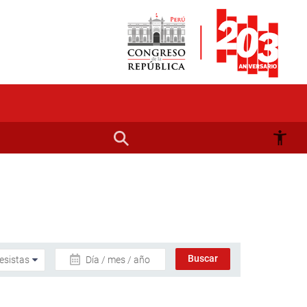
Día / mes / año