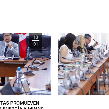
13
01
STAS PROMUEVEN
E ENERGÍA Y MINAS