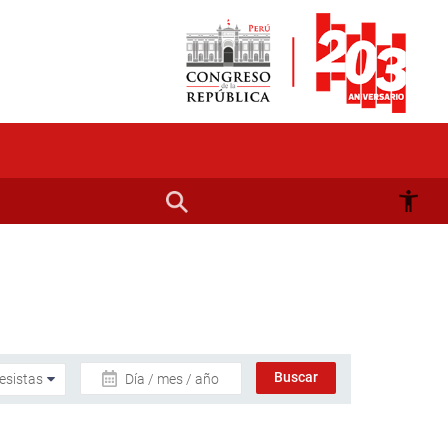
Día / mes / año