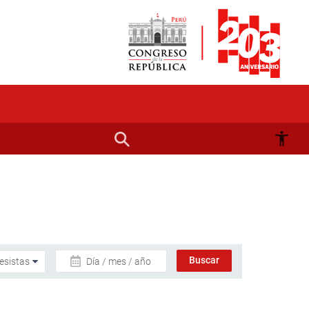
Día / mes / año