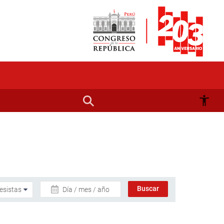
Día / mes / año