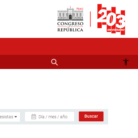
Día / mes / año