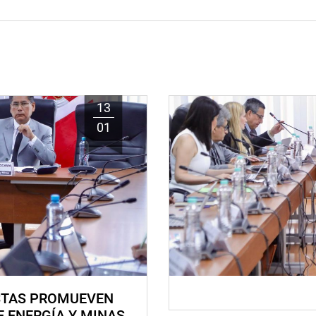
13
01
STAS PROMUEVEN
E ENERGÍA Y MINAS