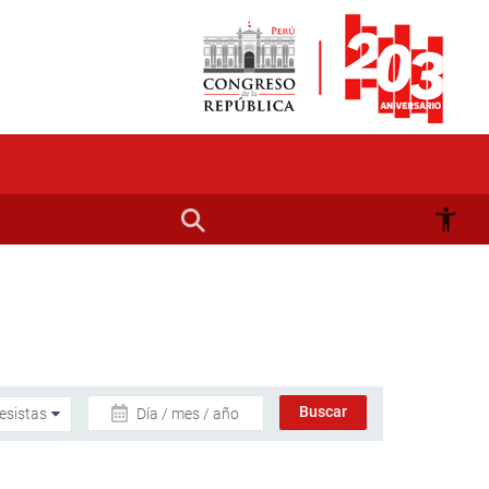
Día / mes / año