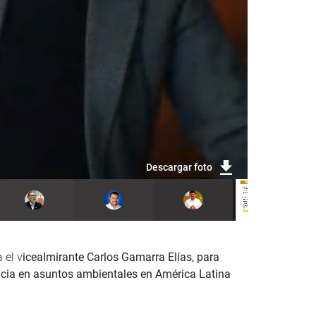
Descargar foto
 el v
icealmirante Carlos Gamarra Elías, para
usticia en asuntos ambientales en América Latina