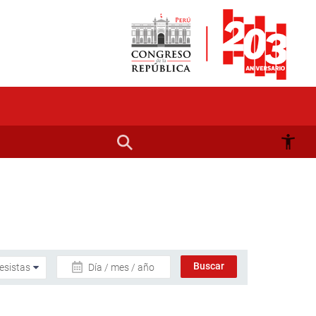
Día / mes / año