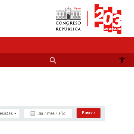
Día / mes / año