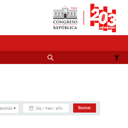
Día / mes / año