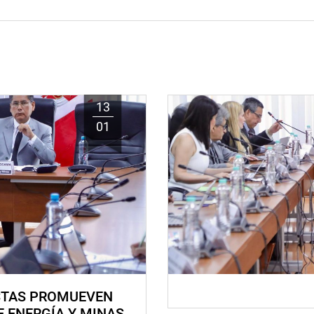
13
01
STAS PROMUEVEN
E ENERGÍA Y MINAS