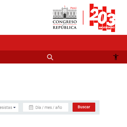
Día / mes / año