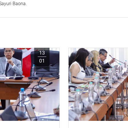
Sayuri Baona.
13
01