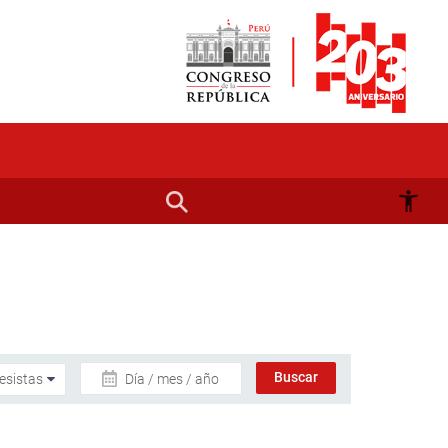
Día / mes / año