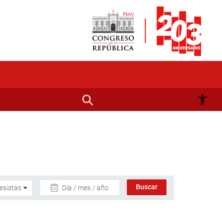
Día / mes / año