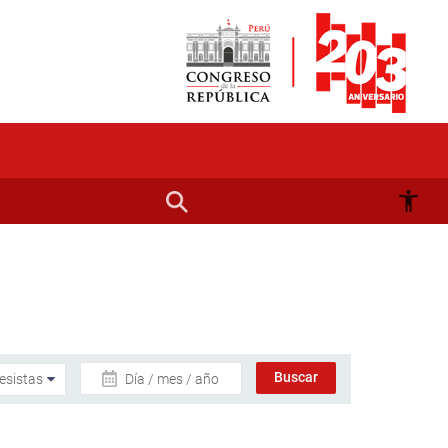
Día / mes / año