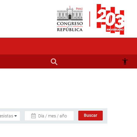
Día / mes / año