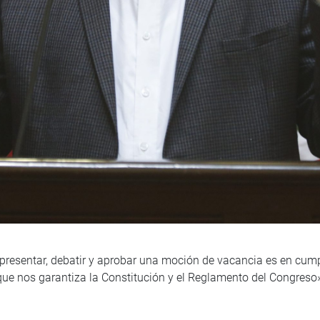
 presentar, debatir y aprobar una moción de vacancia es en cum
co que nos garantiza la Constitución y el Reglamento del Congres