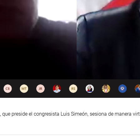
ue preside el congresista Luis Simeón, sesiona de manera virtua