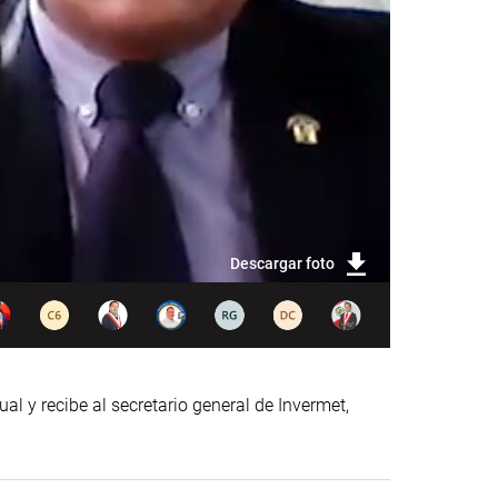
Descargar foto
l y recibe al secretario general de Invermet,