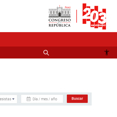
Día / mes / año