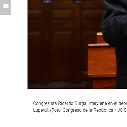
Congresista Ricardo Burga interviene en el deb
Luperdi. (Foto: Congreso de la República / JC 