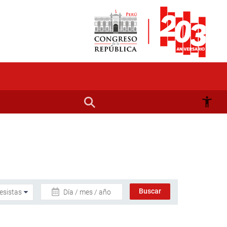
Día / mes / año