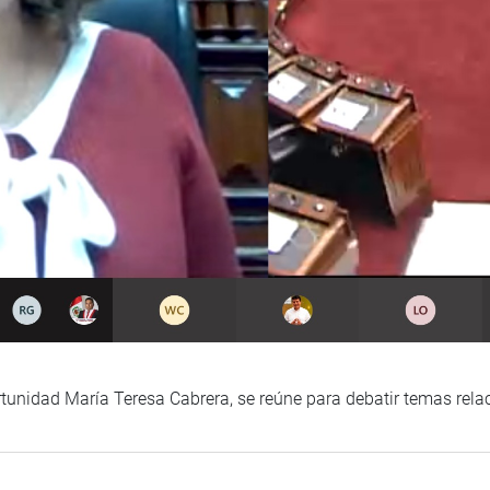
rtunidad María Teresa Cabrera, se reúne para debatir temas rela