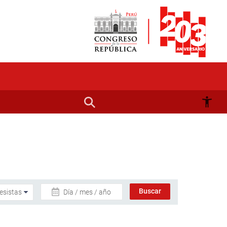
Día / mes / año