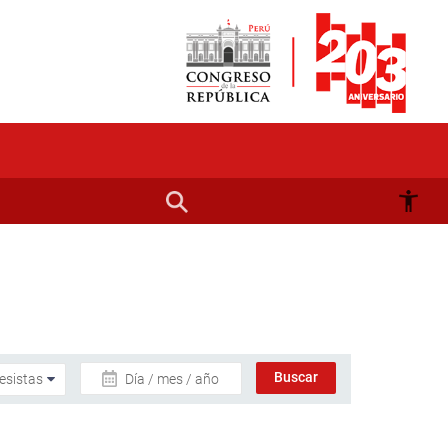
Día / mes / año