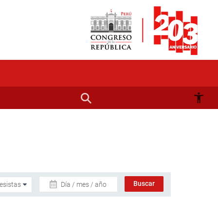
Día / mes / año