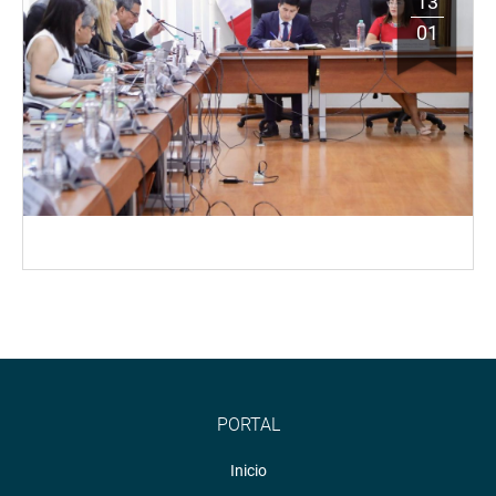
13
01
PORTAL
Inicio