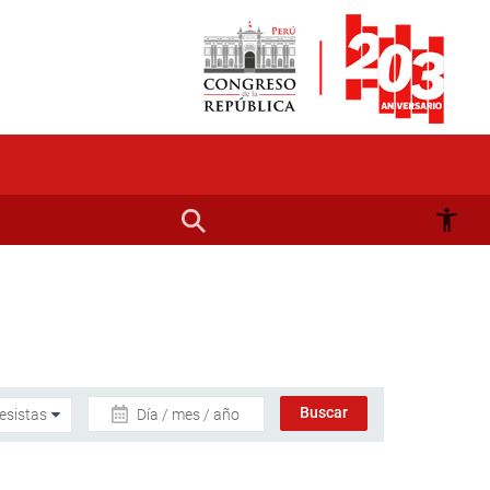
Día / mes / año