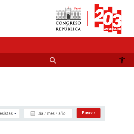
Día / mes / año