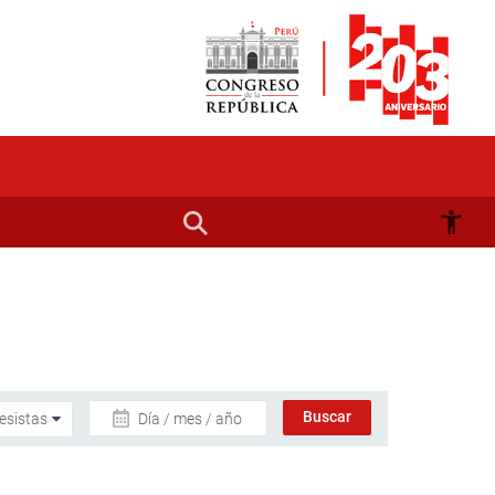
Día / mes / año