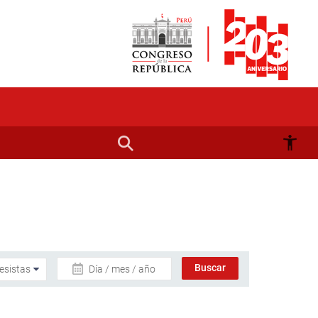
Día / mes / año