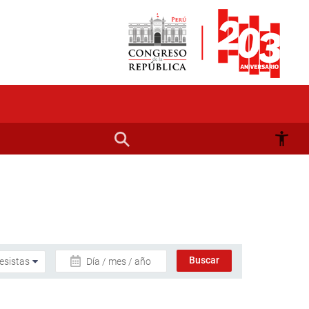
Día / mes / año