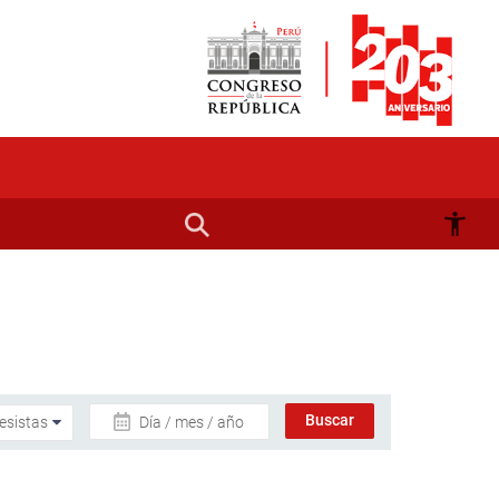
Día / mes / año