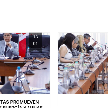
13
01
STAS PROMUEVEN
E ENERGÍA Y MINAS