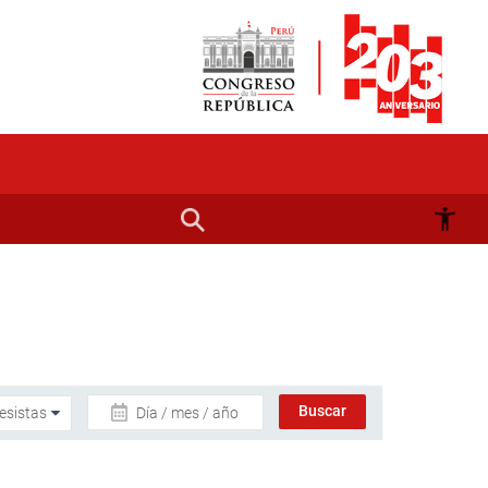
Día / mes / año