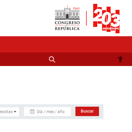
Día / mes / año