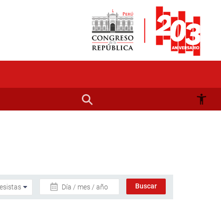
Día / mes / año