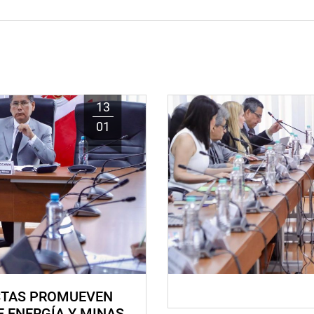
13
01
STAS PROMUEVEN
E ENERGÍA Y MINAS