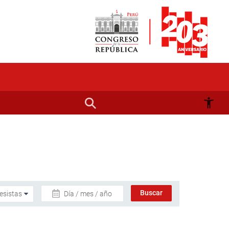
Día / mes / año