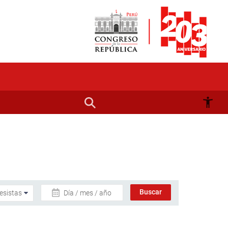
Día / mes / año