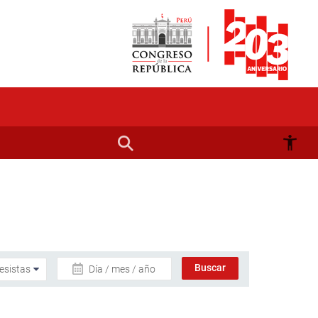
Día / mes / año