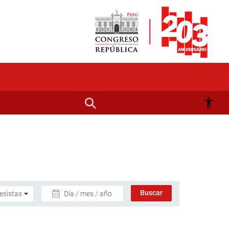
Día / mes / año