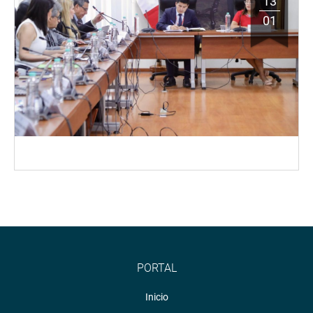
13
01
PORTAL
Inicio