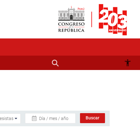
Día / mes / año