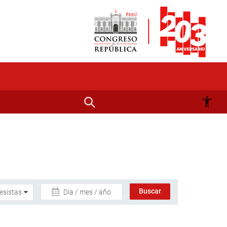
Día / mes / año