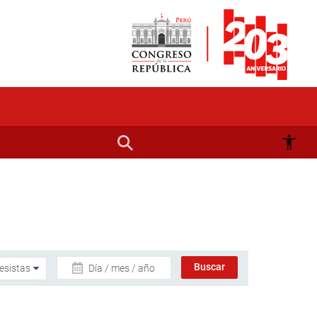
Día / mes / año