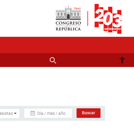
Día / mes / año