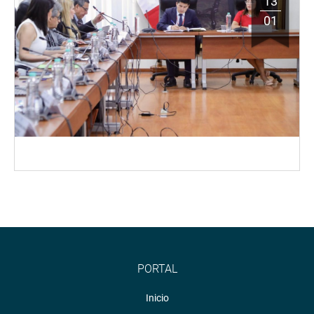
13
01
PORTAL
Inicio