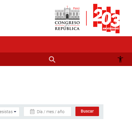
Día / mes / año