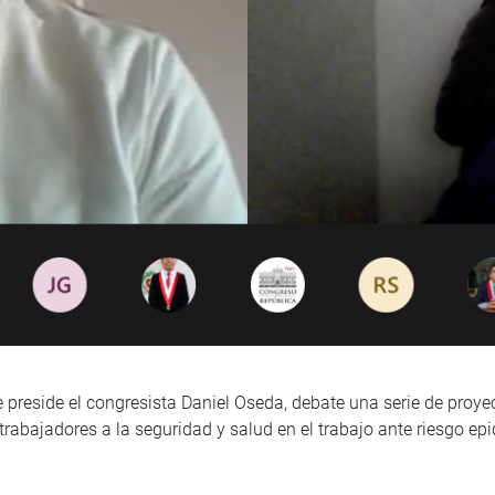
preside el congresista Daniel Oseda, debate una serie de proyecto
rabajadores a la seguridad y salud en el trabajo ante riesgo epi