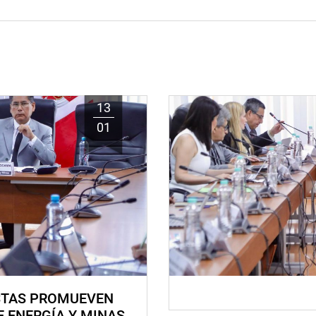
13
01
STAS PROMUEVEN
E ENERGÍA Y MINAS