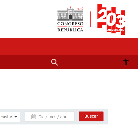
Día / mes / año