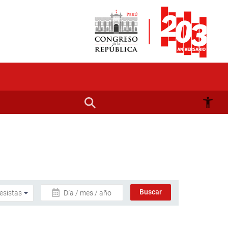
Día / mes / año